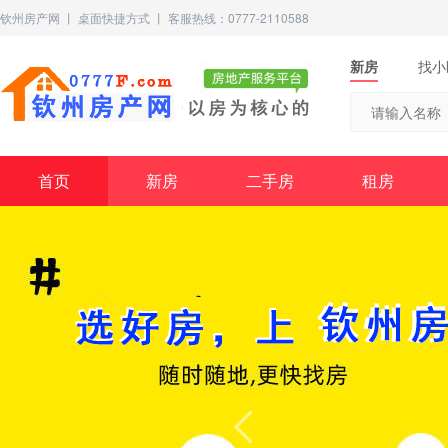
钦州房产网
丨
桌面快捷方式
丨 客服热线：0777-2110588
新房
找小
首页
新房
二手房
租房