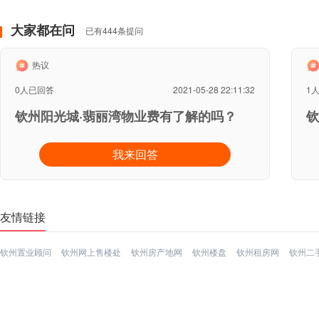
大家都在问
已有444条提问
热议
0人已回答
2021-05-28 22:11:32
1
钦州阳光城·翡丽湾物业费有了解的吗？
钦
我来回答
友情链接
钦州置业顾问
钦州网上售楼处
钦州房产地网
钦州楼盘
钦州租房网
钦州二