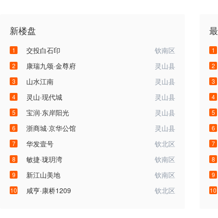
新楼盘
最
交投白石印
钦南区
1
1
康瑞九颂·金尊府
灵山县
2
2
山水江南
灵山县
3
3
灵山·现代城
灵山县
4
4
宝润·东岸阳光
灵山县
5
5
浙商城·京华公馆
灵山县
6
6
华发壹号
钦北区
7
7
敏捷·珑玥湾
钦南区
8
8
新江山美地
钦南区
9
9
咸亨·康桥1209
钦北区
10
10