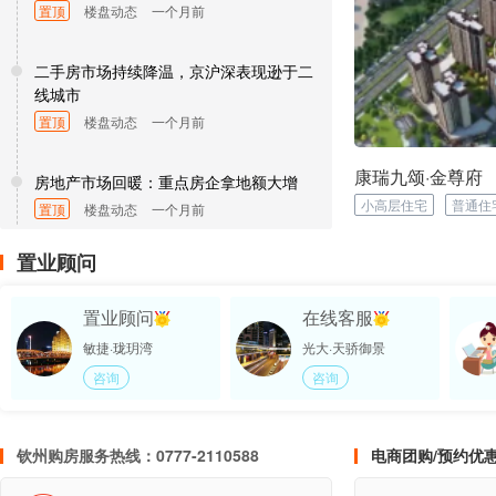
置顶
楼盘动态
一个月前
二手房市场持续降温，京沪深表现逊于二
线城市
置顶
楼盘动态
一个月前
康瑞九颂·金尊府
房地产市场回暖：重点房企拿地额大增
小高层住宅
普通住
置顶
楼盘动态
一个月前
置业顾问
房地产市场暗潮涌动：城市更新如何破
局？
置业顾问
在线客服
置顶
楼盘动态
一个月前
敏捷·珑玥湾
光大·天骄御景
咨询
咨询
政策加码，消费投资全面提速！
置顶
楼盘动态
一个月前
钦州购房服务热线：0777-2110588
电商团购/预约优惠